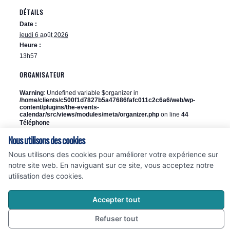
DÉTAILS
Date :
jeudi 6 août 2026
Heure :
13h57
ORGANISATEUR
Warning
: Undefined variable $organizer in
/home/clients/c500f1d7827b5a47686fafc011c2c6a6/web/wp-
content/plugins/the-events-
calendar/src/views/modules/meta/organizer.php
on line
44
Téléphone
0497064507
Nous utilisons des cookies
E-mail
Nous utilisons des cookies pour améliorer votre expérience sur
fanny.bares@cannes-cinema.com
notre site web. En naviguant sur ce site, vous acceptez notre
utilisation des cookies.
Accepter tout
Accueil
Programme
Refuser tout