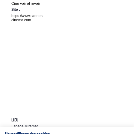
Ciné voir et revoir
Site :
https://www.cannes-
cinema.com
LIEU
Espace Miramar
32 Rue Pasteur