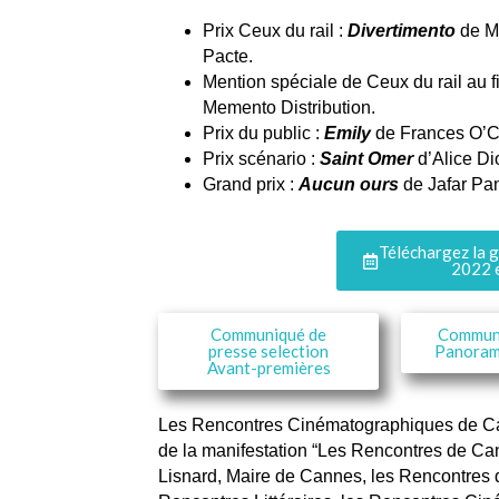
Prix Ceux du rail :
Divertimento
de Ma
Pacte.
Mention spéciale de Ceux du rail au 
Memento Distribution.
Prix du public :
Emily
de Frances O’Co
Prix scénario :
Saint Omer
d’Alice Di
Grand prix :
Aucun ours
de Jafar Pan
Téléchargez la 
2022 e
Communiqué de
Communi
presse selection
Panorama
Avant-premières
Les Rencontres Cinématographiques de Can
de la manifestation “Les Rencontres de Ca
Lisnard, Maire de Cannes, les Rencontres d