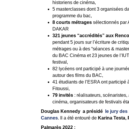
historiens de cinéma,
5 masterclasses dont 3 organisées dan
programme du bac,
8 courts métrages
sélectionnés par
DAKAR
321 jeunes “accrédités” aux Renco
pendant 5 jours sur l’écriture de critiq
métrages ou à des “séances & mastercl
du BAC Cinéma et 23 jeunes de l’IUT J
festival,
82 lycéens ont participé à une journé
autour des films du BAC,
41 étudiants de l’ESRA ont participé 
Fitoussi,
79 invités
: réalisateurs, scénaristes, 
cinéma, organisateurs de festivals ét
Douglas Kennedy a présidé
le jury de
Cannes
.
Il a été entouré de
Karina Testa,
Palmarès 2022 :