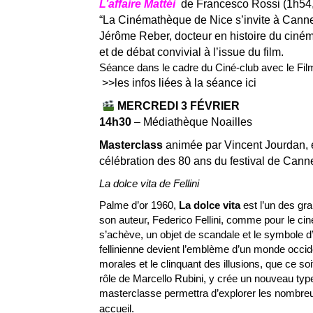
L’affaire Mattéi
de Francesco Rossi (1h54,
“La Cinémathèque de Nice s’invite à Canne
Jérôme Reber, docteur en histoire du ciném
et de débat convivial à l’issue du film.
Séance dans le cadre du Ciné-club avec le Fi
>>les infos liées à la séance ici
MERCREDI 3 FÉVRIER
14h30
–
Médiathèque Noailles
Masterclass
animée par Vincent Jourdan, é
célébration des 80 ans du festival de Cann
La dolce vita de Fellini
Palme d’or 1960,
La dolce vita
est l’un des gr
son auteur, Federico Fellini, comme pour le c
s’achève, un objet de scandale et le symbole 
fellinienne devient l’emblème d’un monde occi
morales et le clinquant des illusions, que ce soi
rôle de Marcello Rubini, y crée un nouveau typ
masterclasse permettra d’explorer les nombreu
accueil.