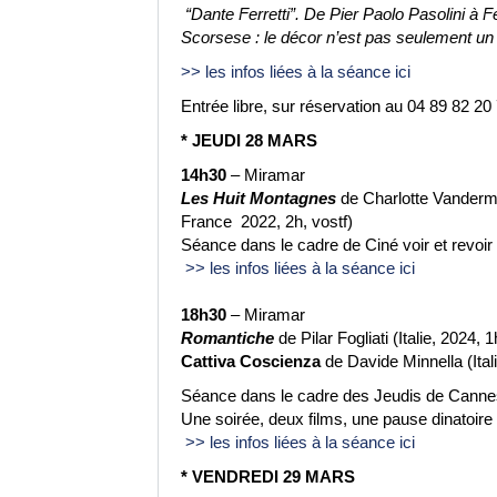
“Dante Ferretti”. De Pier Paolo Pasolini à 
Scorsese : le décor n’est pas seulement un
>> les infos liées à la séance ici
Entrée libre, sur réservation au 04 89 82 2
*
JEUDI 28 MARS
14h30
– Miramar
Les Huit Montagnes
de Charlotte Vanderme
France 2022, 2h, vostf)
Séance dans le cadre de Ciné voir et revoi
>> les infos liées à la séance ici
18h30
– Miramar
Romantiche
de Pilar Fogliati (
Italie
, 2024, 1
Cattiva Coscienza
de Davide Minnella (Ital
Séance dans le cadre des Jeudis de Cann
Une soirée, deux films, une pause dinatoire
>> les infos liées à la séance ici
* VENDREDI 29 MARS