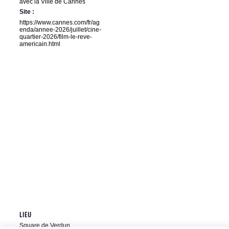
avec la Ville de Cannes
Site :
https://www.cannes.com/fr/ag
enda/annee-2026/juillet/cine-
quartier-2026/film-le-reve-
americain.html
LIEU
Square de Verdun