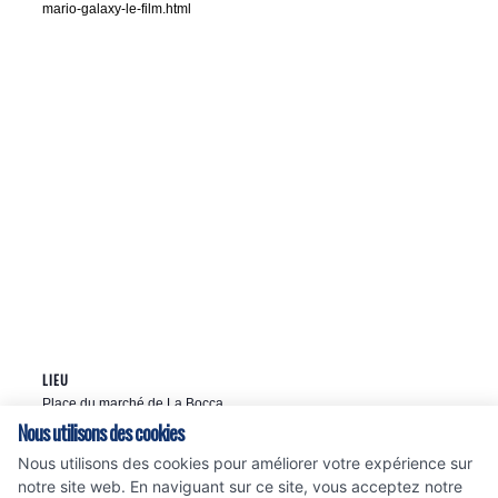
mario-galaxy-le-film.html
LIEU
Place du marché de La Bocca
78 Av. Francis Tonner
Nous utilisons des cookies
cannes La Bocca
,
06150
France
+ Google Map
Nous utilisons des cookies pour améliorer votre expérience sur
notre site web. En naviguant sur ce site, vous acceptez notre