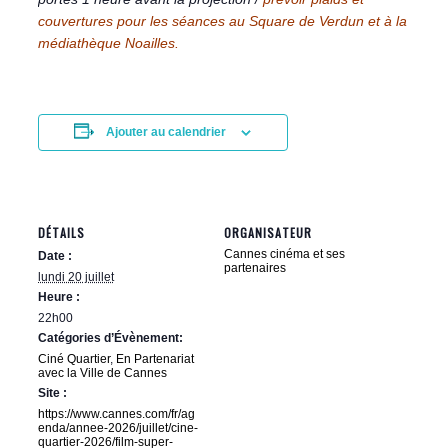
couvertures pour les séances au Square de Verdun et à la
médiathèque Noailles.
Ajouter au calendrier
DÉTAILS
ORGANISATEUR
Cannes cinéma et ses
Date :
partenaires
lundi 20 juillet
Heure :
22h00
Catégories d’Évènement:
Ciné Quartier
,
En Partenariat
avec la Ville de Cannes
Site :
https://www.cannes.com/fr/ag
enda/annee-2026/juillet/cine-
quartier-2026/film-super-